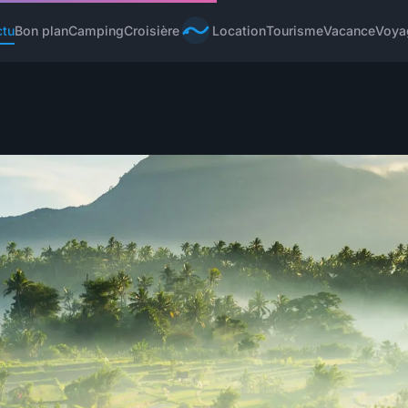
ctu
Bon plan
Camping
Croisière
Location
Tourisme
Vacance
Voya