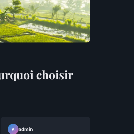
urquoi choisir
admin
A